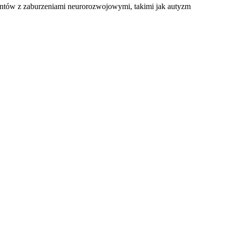
­tów z zabu­rze­nia­mi neu­ro­ro­zwo­jo­wy­mi, taki­mi jak autyzm