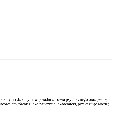
cjo­nar­nym i dzien­nym, w porad­ni zdro­wia psy­chicz­ne­go oraz peł­niąc
a­łem rów­nież jako nauczy­ciel aka­de­mic­ki, prze­ka­zu­jąc wie­dzę