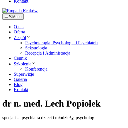
Kontakt
Menu
O nas
Oferta
Zespół
Psychoterapia, Psychologia i Psychiatria
Seksuologia
Recepcja i Administracja
Cennik
Szkolenia
Konferencja
Superwizje
Galeria
Blog
Kontakt
dr n. med. Lech Popiołek
specjalista psychiatra dzieci i młodzieży
,
psycholog