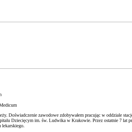
m
m Medicum
ło­dzie­ży. Doświadczenie zawo­do­we zdo­by­wa­łem pra­cu­jąc w oddzia­le sta­
u Dziecięcym im. św. Ludwika w Krakowie. Przez ostat­nie 7 lat pra­co­w
­ku lekarskiego.