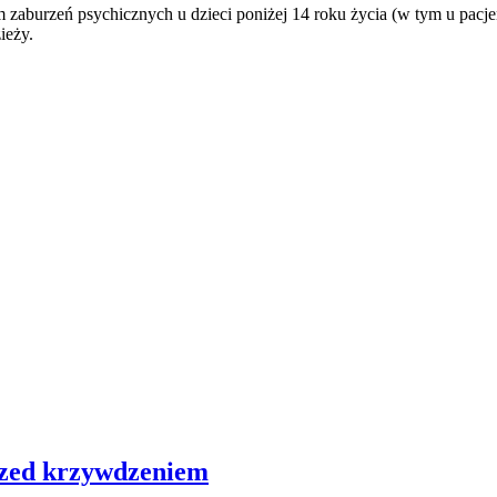
em zabu­rzeń psy­chicz­nych u dzie­ci poni­żej 14 roku życia (w tym u pacjen
zieży.
przed krzywdzeniem