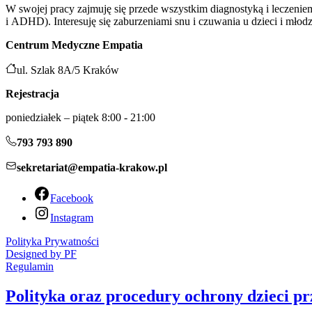
W swo­jej pra­cy zaj­mu­ję się przede wszyst­kim dia­gno­sty­ką i lecze­ni
i ADHD). Interesuję się zabu­rze­nia­mi snu i czu­wa­nia u dzie­ci i młod
Centrum Medyczne Empatia
ul. Szlak 8A/5 Kraków
Rejestracja
poniedziałek – piątek 8:00 - 21:00
793 793 890
sekretariat@empatia-krakow.pl
Facebook
Instagram
Polityka Prywatności
Designed by PF
Regulamin
Polityka oraz procedury ochrony dzieci 