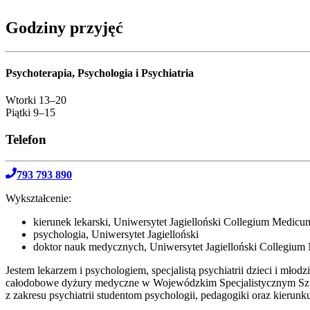
Godziny przyjęć
Psychoterapia, Psychologia i Psychiatria
Wtorki 13–20
Piątki 9–15
Telefon
793 793 890
Wykształcenie:
kie­ru­nek lekar­ski, Uniwersytet Jagielloński Collegium Medicu
psy­cho­lo­gia, Uniwersytet Jagielloński
dok­tor nauk medycz­nych, Uniwersytet Jagielloński Collegiu
Jestem leka­rzem i psy­cho­lo­giem, spe­cja­li­stą psy­chia­trii dzie­ci i m
cało­do­bo­we dyżu­ry medycz­ne w Wojewódzkim Specjalistycznym Szpital
z zakre­su psy­chia­trii stu­den­tom psy­cho­lo­gii, peda­go­gi­ki oraz kie­run