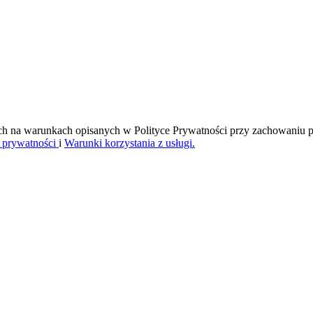
h na warunkach opisanych w Polityce Prywatności przy zachowaniu 
a prywatności
i
Warunki korzystania z usługi.