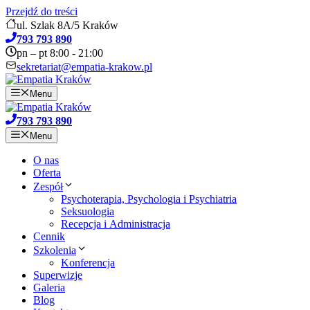
Przejdź do treści
ul. Szlak 8A/5 Kraków
793 793 890
pn – pt 8:00 - 21:00
sekretariat@empatia-krakow.pl
Menu
793 793 890
Menu
O nas
Oferta
Zespół
Psychoterapia, Psychologia i Psychiatria
Seksuologia
Recepcja i Administracja
Cennik
Szkolenia
Konferencja
Superwizje
Galeria
Blog