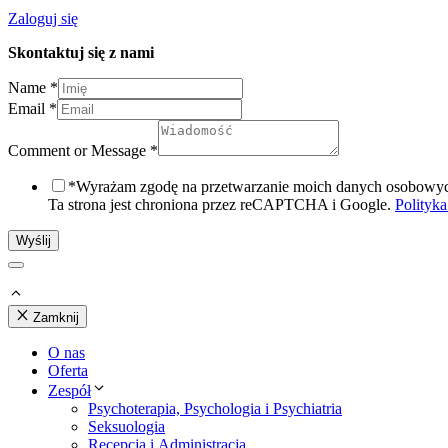
Zaloguj się
Skontaktuj się z nami
Name
*
Email
*
Comment or Message
*
*Wyrażam zgodę na przetwarzanie moich danych osobowyc
Ta strona jest chroniona przez reCAPTCHA i Google.
Polityk
Wyślij
Zamknij
O nas
Oferta
Zespół
Psychoterapia, Psychologia i Psychiatria
Seksuologia
Recepcja i Administracja