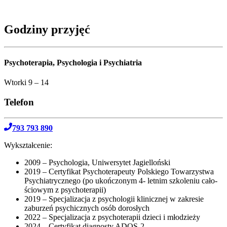
Godziny przyjęć
Psychoterapia, Psychologia i Psychiatria
Wtorki 9 – 14
Telefon
793 793 890
Wykształcenie:
2009 – Psychologia, Uniwersytet Jagielloński
2019 – Certyfikat Psychoterapeuty Polskiego Towarzystwa
Psychiatrycznego (po ukoń­czo­nym 4- let­nim szko­le­niu cało­
ścio­wym z psychoterapii)
2019 – Specjalizacja z psy­cho­lo­gii kli­nicz­nej w zakre­sie
zabu­rzeń psy­chicz­nych osób dorosłych
2022 – Specjalizacja z psy­cho­te­ra­pii dzie­ci i młodzieży
2024 – Certyfikat dia­gno­sty ADOS‑2