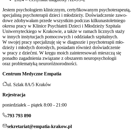
Jestem psy­cho­lo­giem kli­nicz­nym, cer­ty­fi­ko­wa­nym psy­cho­te­ra­peu­tą,
spe­cja­li­stą psy­cho­te­ra­pii dzie­ci i mło­dzie­ży. Doświadczenie zawo­
do­we zdo­by­wa­łam przede wszyst­kim pod­czas kil­ku­na­sto­let­nie­go
okre­su pra­cy w Klinice Psychiatrii Dzieci i Młodzieży Szpitala
Uniwersyteckiego w Krakowie, a tak­że w ramach licz­nych sta­ży
w innych insty­tu­cjach pomo­co­wych i oddzia­łach szpi­tal­nych.
W swo­jej pra­cy spe­cja­li­zu­ję się w dia­gno­zie i psy­cho­te­ra­pii mło­
dzie­ży i mło­dych doro­słych, posia­dam rów­nież doświad­cze­nie
w pra­cy z dzieć­mi. W krę­gu moich zain­te­re­so­wań miesz­czą się
ponad­to zagad­nie­nia zwią­za­ne z obsza­rem neu­rop­sy­cho­lo­gii
oraz pro­ble­ma­ty­ką neuroróżnorodności.
Centrum Medyczne Empatia
ul. Szlak 8A/5 Kraków
Rejestracja
poniedziałek – piątek 8:00 - 21:00
793 793 890
sekretariat@empatia-krakow.pl