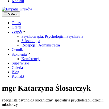
Kontakt
Menu
O nas
Oferta
Zespół
Psychoterapia, Psychologia i Psychiatria
Seksuologia
Recepcja i Administracja
Cennik
Szkolenia
Konferencja
Superwizje
Galeria
Blog
Kontakt
mgr Katarzyna Ślosarczyk
specjalista psycholog kliczniczny
,
specjalista psychoterapii dzieci i
młodzieży