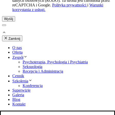
danych osobowych (RODO). Ta strona jest chroniona przez
reCAPTCHA i Google.
Polityka prywatności
i
Warunki
korzystania z usługi.
Wyślij
Zamknij
O nas
Oferta
Zespół
Psychoterapia, Psychologia i Psychiatria
Seksuologia
Recepcja i Administracja
Cennik
Szkolenia
Konferencja
Superwizje
Galeria
Blog
Kontakt