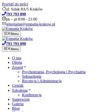
Przejdź do treści
ul. Szlak 8A/5 Kraków
793 793 890
pn – pt 8:00 - 21:00
sekretariat@empatia-krakow.pl
Menu
793 793 890
Menu
O nas
Oferta
Zespół
Psychoterapia, Psychologia i Psychiatria
Seksuologia
Recepcja i Administracja
Cennik
Szkolenia
Konferencja
Superwizje
Galeria
Blog