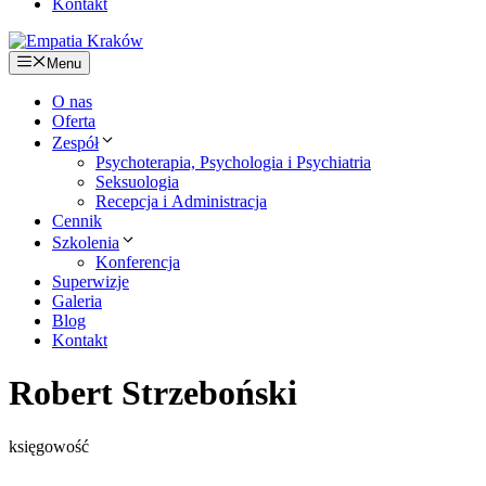
Kontakt
Menu
O nas
Oferta
Zespół
Psychoterapia, Psychologia i Psychiatria
Seksuologia
Recepcja i Administracja
Cennik
Szkolenia
Konferencja
Superwizje
Galeria
Blog
Kontakt
Robert Strzeboński
księgowość