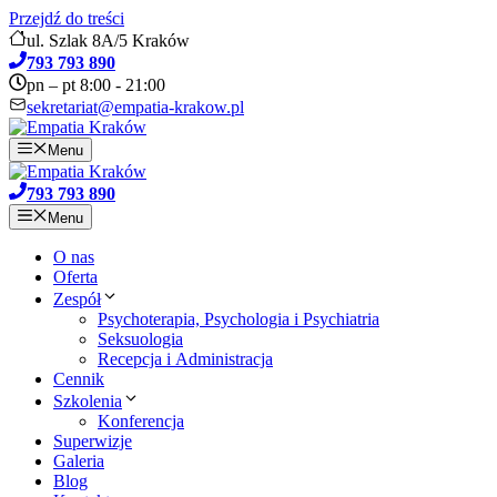
Przejdź do treści
ul. Szlak 8A/5 Kraków
793 793 890
pn – pt 8:00 - 21:00
sekretariat@empatia-krakow.pl
Menu
793 793 890
Menu
O nas
Oferta
Zespół
Psychoterapia, Psychologia i Psychiatria
Seksuologia
Recepcja i Administracja
Cennik
Szkolenia
Konferencja
Superwizje
Galeria
Blog