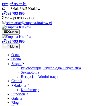
Przejdź do treści
ul. Szlak 8A/5 Kraków
793 793 890
pn – pt 8:00 - 21:00
sekretariat@empatia-krakow.pl
Menu
793 793 890
Menu
O nas
Oferta
Zespół
Psychoterapia, Psychologia i Psychiatria
Seksuologia
Recepcja i Administracja
Cennik
Szkolenia
Konferencja
Superwizje
Galeria
Blog