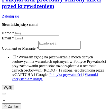
przed krzywdzeniem
Zaloguj się
Skontaktuj się z nami
Name
*
Email
*
Comment or Message
*
*Wyrażam zgodę na przetwarzanie moich danych
osobowych na warunkach opisanych w Polityce Prywatności
przy zachowaniu przepisów rozporządzenia o ochronie
danych osobowych (RODO). Ta strona jest chroniona przez
reCAPTCHA i Google.
Polityka prywatności
i
Warunki
korzystania z usługi.
Wyślij
Zamknij