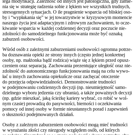
le­ga mody­fi­ka­cji. Zależność od innych jest pato­lo­gicz­na, gdy zamie­
nia się w stra­te­gię radze­nia sobie z lękiem we wszyst­kich trud­nych,
stre­so­gen­nych sytu­acjach. O ile pra­gnie­nie wspar­cia od bli­skiej oso­
by i “wypła­ka­nia się” w jej towa­rzy­stwie w kry­zy­so­wym momen­cie
nasze­go życia jest adap­ta­cyj­nym i zdro­wym zacho­wa­niem, to ocze­
ki­wa­nie wspar­cia w każ­dej codzien­nej decy­zji oraz poczu­cie nie­
zdol­no­ści do samo­dziel­ne­go funk­cjo­no­wa­nia może być ozna­ką
zabu­rzeń osobowości.
Wśród osób z zależ­ny­mi zabu­rze­nia­mi oso­bo­wo­ści ogrom­na potrze­
ba dozna­wa­nia opie­ki ze stro­ny innych (czę­sto jed­nej kon­kret­nej
oso­by, np. mał­żon­ka bądź rodzi­ca) wią­że się z lękiem przed opusz­
cze­niem oraz sepa­ra­cją. Zachowania pre­zen­tu­ją­ce ule­głość oraz nie­
zdol­ność do auto­no­micz­ne­go funk­cjo­no­wa­nia mają na celu wywo­
łać u innych zacho­wa­nia opie­kuń­cze oraz zachę­cać oto­cze­nie
do prze­ję­cia odpo­wie­dzial­no­ści. Demonstrowanie trud­no­ści
w podej­mo­wa­niu codzien­nych decy­zji (np. nie­umie­jęt­ność samo­
dziel­ne­go wybo­ru jedze­nia czy ubra­nia), a tak­że poważ­nych decy­zji
(np. gdzie miesz­kać, jaką ścież­kę karie­ry wybrać, co robić w wol­
nym cza­sie) pro­wa­dzą do pasyw­no­ści, bier­no­ści i ocze­ki­wa­nia
pomo­cy od innej oso­by w for­mie nie­ustan­nych porad i zapew­nień
o słusz­no­ści podej­mo­wa­nych działań.
Osoby z zależ­nym zabu­rze­niem oso­bo­wo­ści mogą mieć trud­no­ści
w wyra­ża­niu zło­ści czy nie­zgo­dy wzglę­dem osób, od któ­rych