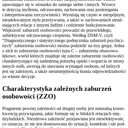
ujaw­nia­ją­ce się w sto­sun­ku do same­go sie­bie i innych. Wzorce
te doty­czą myśle­nia, odczu­wa­nia, zacho­wa­nia oraz postrze­ga­nia
i inter­pre­to­wa­nia rze­czy­wi­sto­ści. Wyrażają się czę­sto w nie­spój­nym,
nie­ade­kwat­nym sty­lu prze­ży­wa­nia, a tak­że w zacho­wa­niach utrud­
nia­ją­cych rela­cje z inny­mi ludź­mi i codzien­ne funk­cjo­no­wa­nie.
Większość zabu­rzeń oso­bo­wo­ści pro­wa­dzi do prze­wle­kłe­go,
subiek­tyw­ne odczu­wa­ne­go cier­pie­nia. Według DSM‑V, czy­li
“Diagnostycznego i sta­ty­stycz­ne­go pod­ręcz­ni­ka zabu­rzeń psy­chicz­
nych” zabu­rze­nia oso­bo­wo­ści moż­na podzie­lić na trzy gru­py. Jedna
z nich to zabu­rze­nia oso­bo­wo­ści typu C – zabu­rze­nia oba­wo­wo-
lęko­we, wsród któ­rych znaj­du­je się zależ­ne zabu­rze­nie oso­bo­wo­ści
cha­rak­te­ry­zu­ją­ce się nad­mier­ną potrze­bą opie­ki i wspar­cia ze stro­ny
innych osób, awer­sją do sta­wia­nia wyma­gań oso­bom, od któ­rych
jest się zależ­nym, a tak­że nie­umie­jęt­no­ścią bra­nia odpo­wie­dzial­no­ści
za wła­sne decyzje.
Charakterystyka zależnych zaburzeń
osobowości (ZZO)
Pragnienie pew­nej zależ­no­ści od dru­giej oso­by jest natu­ral­ną kon­se­
kwen­cją przy­wią­za­nia, jakie for­mu­je się w bli­skich rela­cjach mię­
dzy­ludz­kich. Niezdrowa zależ­ność prze­ja­wia­na jest nie­se­lek­tyw­nie,
co ozna­cza, że nie jest dosto­so­wa­na do sytu­acji, kon­tek­stu i nie pod­