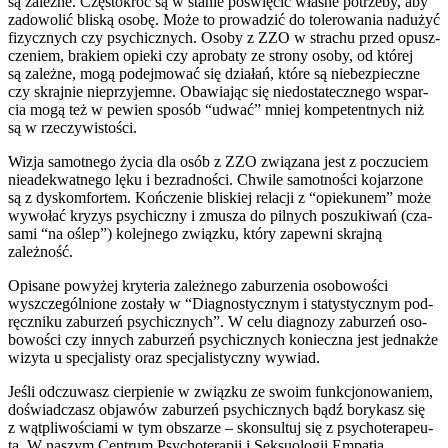
są zależ­ne. Częstokroć są w sta­nie poświę­cić wła­sne potrze­by, aby
zado­wo­lić bli­ską oso­bę. Może to pro­wa­dzić do tole­ro­wa­nia nad­użyć
fizycz­nych czy psy­chicz­nych. Osoby z ZZO w stra­chu przed opusz­
cze­niem, bra­kiem opie­ki czy apro­ba­ty ze stro­ny oso­by, od któ­rej
są zależ­ne, mogą podej­mo­wać się dzia­łań, któ­re są nie­bez­piecz­ne
czy skraj­nie nie­przy­jem­ne. Obawiając się nie­do­sta­tecz­ne­go wspar­
cia mogą też w pewien spo­sób “udwać” mniej kom­pe­tent­nych niż
są w rzeczywistości.
Wizja samot­ne­go życia dla osób z ZZO zwią­za­na jest z poczu­ciem
nie­ade­kwat­ne­go lęku i bez­rad­no­ści. Chwile samot­no­ści koja­rzo­ne
są z dys­kom­for­tem. Kończenie bli­skiej rela­cji z “opie­ku­nem” może
wywo­łać kry­zys psy­chicz­ny i zmu­sza do pil­nych poszu­ki­wań (cza­
sa­mi “na oślep”) kolej­ne­go związ­ku, któ­ry zapew­ni skraj­ną
zależność.
Opisane powy­żej kry­te­ria zależ­ne­go zabu­rze­nia oso­bo­wo­ści
wyszcze­gól­nio­ne zosta­ły w “Diagnostycznym i sta­ty­stycz­nym pod­
ręcz­ni­ku zabu­rzeń psy­chicz­nych”. W celu dia­gno­zy zabu­rzeń oso­
bo­wo­ści czy innych zabu­rzeń psy­chicz­nych koniecz­na jest jed­nak­że
wizy­ta u spe­cja­li­sty oraz spe­cja­li­stycz­ny wywiad.
Jeśli odczu­wasz cier­pie­nie w związ­ku ze swo­im funk­cjo­no­wa­niem,
doświad­czasz obja­wów zabu­rzeń psy­chicz­nych bądź bory­kasz się
z wąt­pli­wo­ścia­mi w tym obsza­rze – skon­sul­tuj się z psy­cho­te­ra­peu­
tą. W naszym Centrum Psychoterapii i Seksuologii Empatia