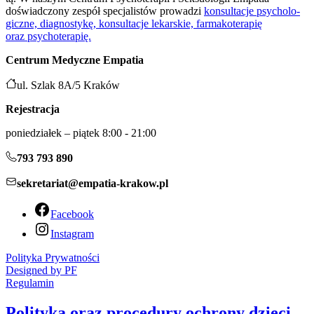
doświad­czo­ny zespół spe­cja­li­stów pro­wa­dzi
kon­sul­ta­cje psy­cho­lo­
gicz­ne, dia­gno­sty­kę, kon­sul­ta­cje lekar­skie, far­ma­ko­te­ra­pię
oraz psychoterapię.
Centrum Medyczne Empatia
ul. Szlak 8A/5 Kraków
Rejestracja
poniedziałek – piątek 8:00 - 21:00
793 793 890
sekretariat@empatia-krakow.pl
Facebook
Instagram
Polityka Prywatności
Designed by PF
Regulamin
Polityka oraz procedury ochrony dzieci