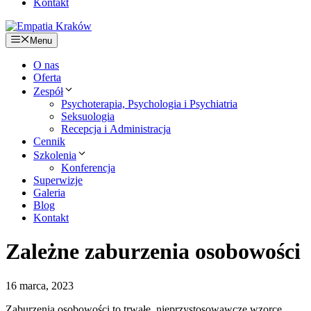
Kontakt
Menu
O nas
Oferta
Zespół
Psychoterapia, Psychologia i Psychiatria
Seksuologia
Recepcja i Administracja
Cennik
Szkolenia
Konferencja
Superwizje
Galeria
Blog
Kontakt
Zależne zaburzenia osobowości
16 marca, 2023
Zaburzenia oso­bo­wo­ści to trwa­łe, nie­przy­sto­so­waw­cze wzor­ce